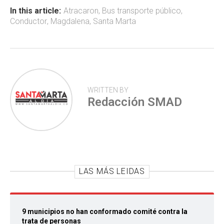
ok
p
tir
In this article:
Atracaron
,
Bus transporte público
,
Conductor
,
Magdalena
,
Santa Marta
p
WRITTEN BY
Redacción SMAD
LAS MÁS LEIDAS
9 municipios no han conformado comité contra la
trata de personas