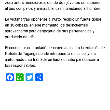
zona antes mencionada, donde dos jóvenes se subieron
al bus con palos y armas blancas intimidando al hombre.
La víctima tras oponerse al hurto, recibió un fuerte golpe
en su cabeza, en ese momento los delincuentes
aprovecharon para despojarlo de sus pertenencias y
producido del día.
El conductor se trasladó de inmediata hasta la estación de
Policía de Taganga donde interpuso la denuncia y los
uniformados se trasladaron hasta el sitio para buscar a
los responsables.
F
W
T
C
a
h
wi
o
ce
at
tt
m
b
s
er
p
o
A
ar