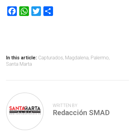
F
W
T
C
a
h
wi
o
ce
at
tt
m
b
s
er
p
o
A
ar
ok
p
tir
In this article:
Capturados
,
Magdalena
,
Palermo
,
Santa Marta
p
WRITTEN BY
Redacción SMAD