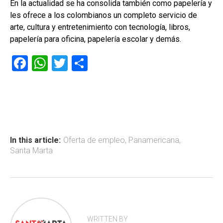
En la actualidad se ha consolida también como papelería y
les ofrece a los colombianos un completo servicio de
arte, cultura y entretenimiento con tecnología, libros,
papelería para oficina, papelería escolar y demás.
F
W
T
C
a
h
wi
o
ce
at
tt
m
b
s
er
p
o
A
ar
ok
p
tir
In this article:
Oferta de empleo
,
Panamericana
,
Santa Marta
p
WRITTEN BY