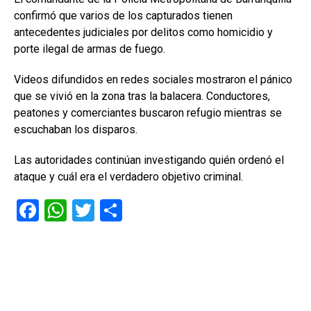
confirmó que varios de los capturados tienen
antecedentes judiciales por delitos como homicidio y
porte ilegal de armas de fuego.
Videos difundidos en redes sociales mostraron el pánico
que se vivió en la zona tras la balacera. Conductores,
peatones y comerciantes buscaron refugio mientras se
escuchaban los disparos.
Las autoridades continúan investigando quién ordenó el
ataque y cuál era el verdadero objetivo criminal.
F
W
T
C
a
h
wi
o
ce
at
tt
m
b
s
er
p
o
A
ar