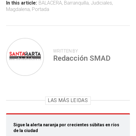
ok
p
tir
In this article:
BALACERA
,
Barranquilla
,
Judiciales
,
Magdalena
,
Portada
p
WRITTEN BY
Redacción SMAD
LAS MÁS LEIDAS
Sigue la alerta naranja por crecientes súbitas en ríos
de la ciudad