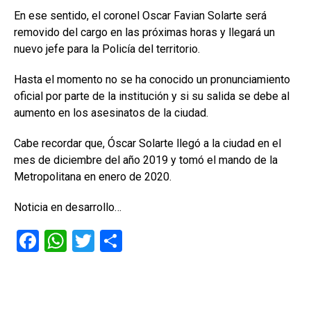
En ese sentido, el coronel Oscar Favian Solarte será
removido del cargo en las próximas horas y llegará un
nuevo jefe para la Policía del territorio.
Hasta el momento no se ha conocido un pronunciamiento
oficial por parte de la institución y si su salida se debe al
aumento en los asesinatos de la ciudad.
Cabe recordar que, Óscar Solarte llegó a la ciudad en el
mes de diciembre del año 2019 y tomó el mando de la
Metropolitana en enero de 2020.
Noticia en desarrollo…
F
W
T
C
a
h
wi
o
ce
at
tt
m
b
s
er
p