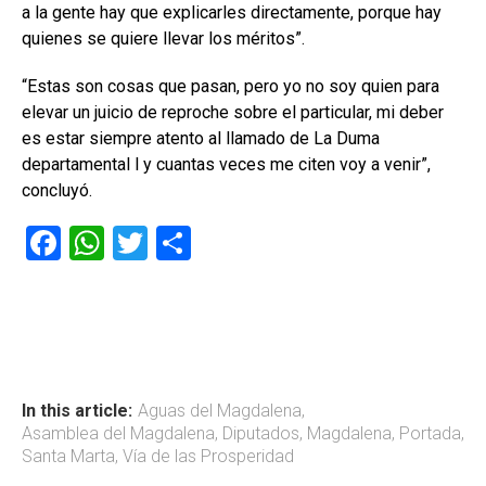
a la gente hay que explicarles directamente, porque hay
quienes se quiere llevar los méritos”.
“Estas son cosas que pasan, pero yo no soy quien para
elevar un juicio de reproche sobre el particular, mi deber
es estar siempre atento al llamado de La Duma
departamental l y cuantas veces me citen voy a venir”,
concluyó.
F
W
T
C
a
h
wi
o
ce
at
tt
m
b
s
er
p
o
A
ar
ok
p
tir
In this article:
Aguas del Magdalena
,
Asamblea del Magdalena
,
Diputados
,
Magdalena
,
Portada
,
p
Santa Marta
,
Vía de las Prosperidad