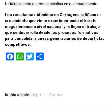
fortalecimiento de esta disciplina en el departamento.
Los resultados obtenidos en Cartagena ratifican el
crecimiento que viene experimentando el karate
magdalenense a nivel nacional y reflejan el trabajo
que se desarrolla desde los procesos formativos
para consolidar nuevas generaciones de deportistas
competitivos.
F
W
T
C
a
h
wi
o
ce
at
tt
m
b
s
er
p
o
A
ar
ok
p
tir
In this article:
Deportes
,
Portada
p