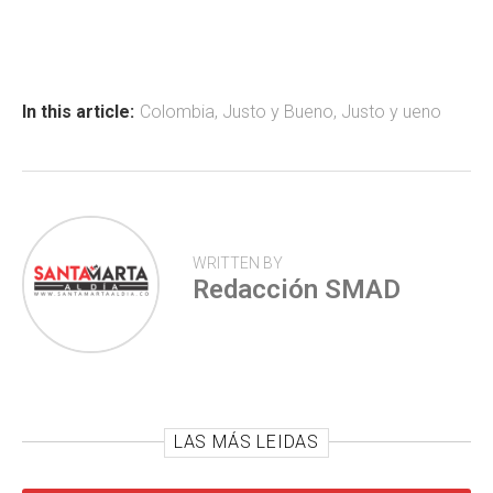
ce
at
tt
m
b
s
er
p
o
A
ar
ok
p
tir
In this article:
Colombia
,
Justo y Bueno
,
Justo y ueno
p
WRITTEN BY
Redacción SMAD
LAS MÁS LEIDAS