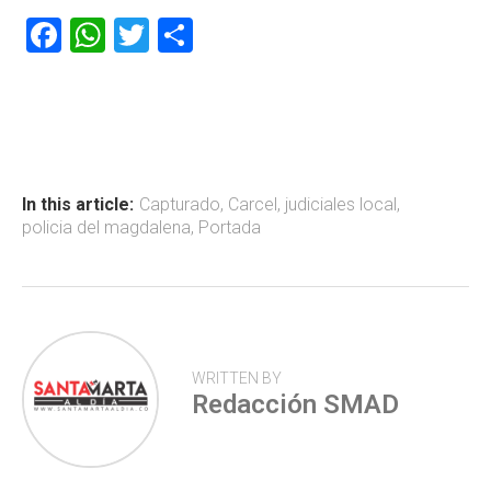
F
W
T
C
a
h
wi
o
ce
at
tt
m
b
s
er
p
o
A
ar
ok
p
tir
In this article:
Capturado
,
Carcel
,
judiciales local
,
policia del magdalena
,
Portada
p
WRITTEN BY
Redacción SMAD