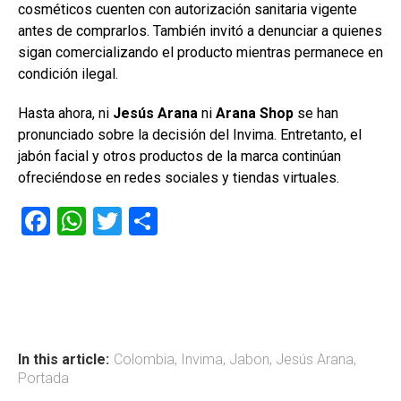
cosméticos cuenten con autorización sanitaria vigente
antes de comprarlos. También invitó a denunciar a quienes
sigan comercializando el producto mientras permanece en
condición ilegal.
Hasta ahora, ni
Jesús Arana
ni
Arana Shop
se han
pronunciado sobre la decisión del Invima. Entretanto, el
jabón facial y otros productos de la marca continúan
ofreciéndose en redes sociales y tiendas virtuales.
F
W
T
C
a
h
wi
o
ce
at
tt
m
b
s
er
p
o
A
ar
ok
p
tir
In this article:
Colombia
,
Invima
,
Jabon
,
Jesús Arana
,
Portada
p