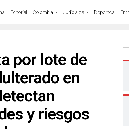
na
Editorial
Colombia
Judiciales
Deportes
Ent
ta por lote de
dulterado en
detectan
ades y riesgos