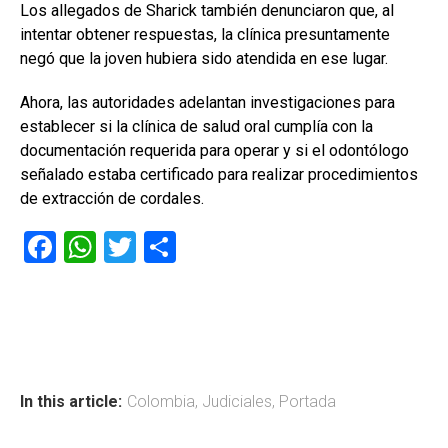
Los allegados de Sharick también denunciaron que, al
intentar obtener respuestas, la clínica presuntamente
negó que la joven hubiera sido atendida en ese lugar.
Ahora, las autoridades adelantan investigaciones para
establecer si la clínica de salud oral cumplía con la
documentación requerida para operar y si el odontólogo
señalado estaba certificado para realizar procedimientos
de extracción de cordales.
F
W
T
C
a
h
wi
o
ce
at
tt
m
b
s
er
p
o
A
ar
ok
p
tir
In this article:
Colombia
,
Judiciales
,
Portada
p