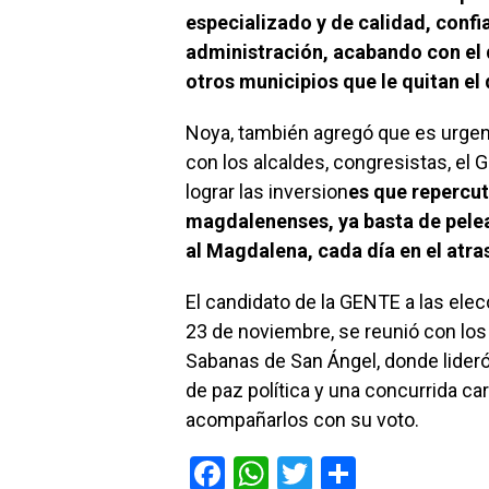
especializado y de calidad, confia
administración, acabando con el 
otros municipios que le quitan el 
Noya, también agregó que es urgen
con los alcaldes, congresistas, el 
lograr las inversion
es que repercuta
magdalenenses, ya basta de pelea
al Magdalena, cada día en el atra
El candidato de la GENTE a las elec
23 de noviembre, se reunió con los 
Sabanas de San Ángel, donde lider
de paz política y una concurrida car
acompañarlos con su voto.
F
W
T
C