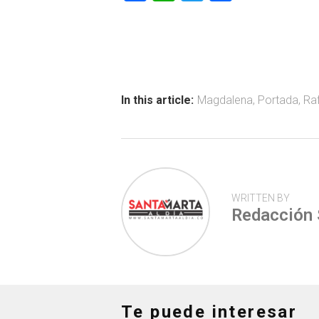
a
h
wi
o
ce
at
tt
m
b
s
er
p
o
A
ar
ok
p
tir
In this article:
Magdalena
,
Portada
,
Ra
p
WRITTEN BY
Redacción
Te puede interesar