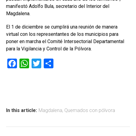
manifestó Adolfo Bula, secretario del Interior del
Magdalena.
El 1 de diciembre se cumplirá una reunión de manera
virtual con los representantes de los municipios para
poner en marcha el Comité Intersectorial Departamental
para la Vigilancia y Control de la Pólvora.
F
W
T
C
a
h
wi
o
ce
at
tt
m
b
s
er
p
o
A
ar
ok
p
tir
In this article:
Magdalena
,
Quemados con pólvora
p