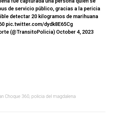
lena
fue capturada una persona quien se
s de servicio público, gracias a la pericia
ible detectar 20 kilogramos de marihuana
60
pic.twitter.com/dydk8E65Cg
orte (@TransitoPolicia)
October 4, 2023
an Choque 360
,
policia del magdalena