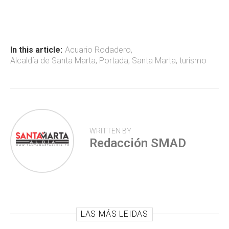
ce
at
tt
m
b
s
er
p
o
A
ar
ok
p
tir
In this article:
Acuario Rodadero
,
Alcaldía de Santa Marta
,
Portada
,
Santa Marta
,
turismo
p
WRITTEN BY
Redacción SMAD
LAS MÁS LEIDAS