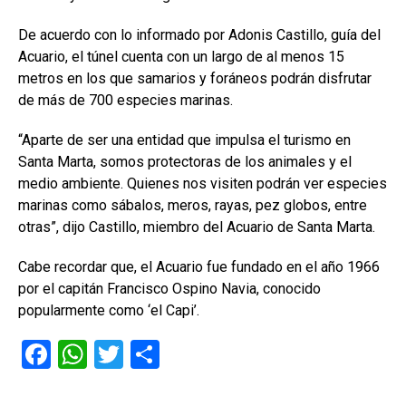
De acuerdo con lo informado por Adonis Castillo, guía del
Acuario, el túnel cuenta con un largo de al menos 15
metros en los que samarios y foráneos podrán disfrutar
de más de 700 especies marinas.
“Aparte de ser una entidad que impulsa el turismo en
Santa Marta, somos protectoras de los animales y el
medio ambiente. Quienes nos visiten podrán ver especies
marinas como sábalos, meros, rayas, pez globos, entre
otras”, dijo Castillo, miembro del Acuario de Santa Marta.
Cabe recordar que, el Acuario fue fundado en el año 1966
por el capitán Francisco Ospino Navia, conocido
popularmente como ‘el Capi’.
F
W
T
C
a
h
wi
o