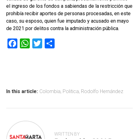
el ingreso de los fondos a sabiendas de la restricción que
prohibía recibir aportes de personas procesadas, en este
caso, su esposo, quien fue imputado y acusado en mayo
de 2021 por delitos contra la administración pública.
F
W
T
C
a
h
wi
o
ce
at
tt
m
b
s
er
p
o
A
ar
ok
p
tir
In this article:
Colombia
,
Politica
,
Rodolfo Hernández
p
WRITTEN BY