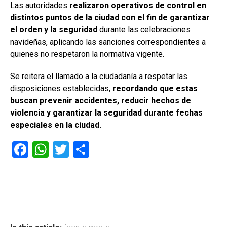
Las autoridades
realizaron operativos de control en
distintos puntos de la ciudad con el fin de garantizar
el orden y la seguridad
durante las celebraciones
navideñas, aplicando las sanciones correspondientes a
quienes no respetaron la normativa vigente.
Se reitera el llamado a la ciudadanía a respetar las
disposiciones establecidas,
recordando que estas
buscan prevenir accidentes, reducir hechos de
violencia y garantizar la seguridad durante fechas
especiales en la ciudad.
F
W
T
C
a
h
wi
o
ce
at
tt
m
b
s
er
p
o
A
ar