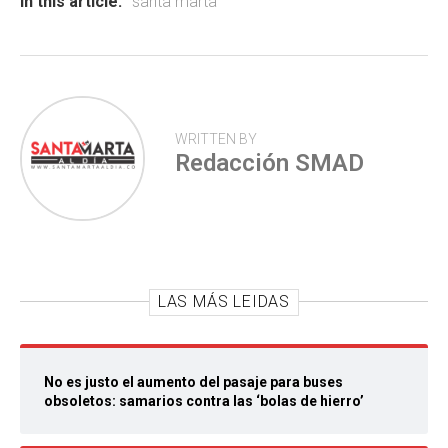
ok
p
tir
In this article:
´santa marta
p
WRITTEN BY
Redacción SMAD
LAS MÁS LEIDAS
No es justo el aumento del pasaje para buses
obsoletos: samarios contra las ‘bolas de hierro’