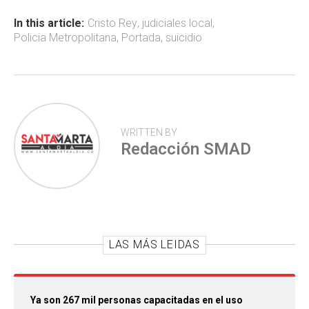
o
A
ar
ok
p
tir
In this article:
Cristo Rey
,
judiciales local
,
Policia Metropolitana
,
Portada
,
suicidio
p
WRITTEN BY
Redacción SMAD
LAS MÁS LEIDAS
Ya son 267 mil personas capacitadas en el uso