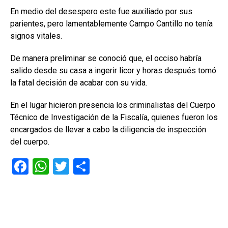
En medio del desespero este fue auxiliado por sus
parientes, pero lamentablemente Campo Cantillo no tenía
signos vitales.
De manera preliminar se conoció que, el occiso habría
salido desde su casa a ingerir licor y horas después tomó
la fatal decisión de acabar con su vida.
En el lugar hicieron presencia los criminalistas del Cuerpo
Técnico de Investigación de la Fiscalía, quienes fueron los
encargados de llevar a cabo la diligencia de inspección
del cuerpo.
F
W
T
C
a
h
wi
o
ce
at
tt
m
b
s
er
p