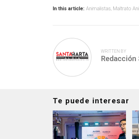
o
A
ar
ok
p
tir
In this article:
Animalistas
,
Maltrato An
p
WRITTEN BY
Redacción
Te puede interesar