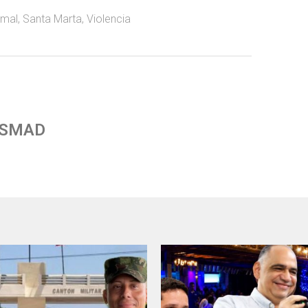
imal
,
Santa Marta
,
Violencia
 SMAD