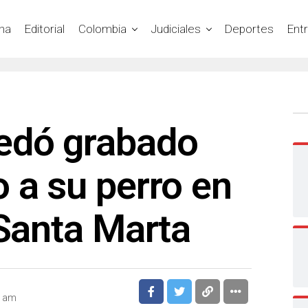
na
Editorial
Colombia
Judiciales
Deportes
Ent
edó grabado
 a su perro en
 Santa Marta
5 am