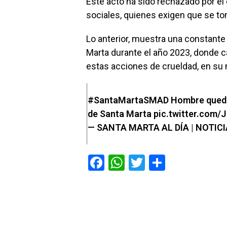
Este acto ha sido rechazado por el
sociales, quienes exigen que se t
Lo anterior, muestra una constante
Marta durante el año 2023, donde 
estas acciones de crueldad, en su 
#SantaMartaSMAD
Hombre quedó 
de Santa Marta
pic.twitter.com
— SANTA MARTA AL DÍA | NOTIC
F
W
T
C
a
h
wi
o
ce
at
tt
m
b
s
er
p