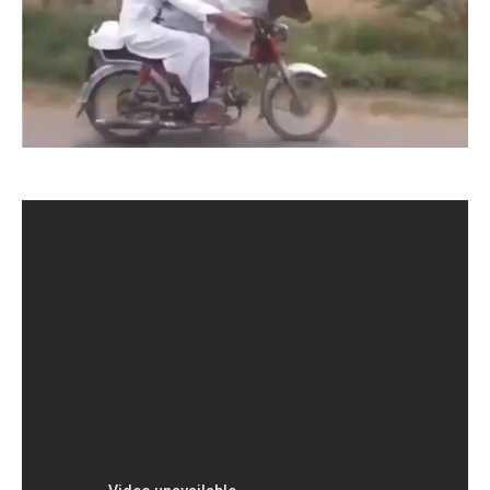
Es normal ver en las redes sociales imágenes de
motociclistas llevando cargas extravagantes que pasan a
ser virales y objetos de burla; pero transportar una vaca es
algo que muy pocas veces ocurre.
Así como lo lee una vaca. Este episodio ocurrió en
Pakistán y ha generado desconcierto en las redes
sociales.
Un video colgado en YouTube se ha viralizado en las
redes sociales generando toda clase de reacciones.