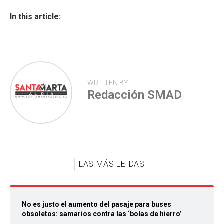
o
A
ar
ok
p
tir
In this article:
p
WRITTEN BY
Redacción SMAD
LAS MÁS LEIDAS
No es justo el aumento del pasaje para buses
obsoletos: samarios contra las ‘bolas de hierro’