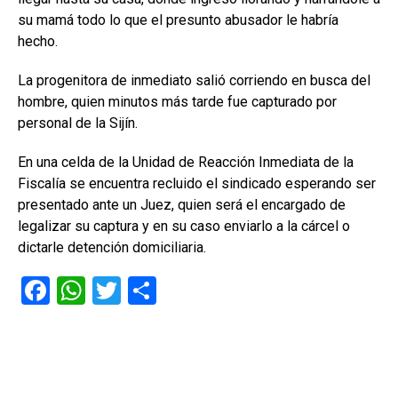
su mamá todo lo que el presunto abusador le habría
hecho.
La progenitora de inmediato salió corriendo en busca del
hombre, quien minutos más tarde fue capturado por
personal de la Sijín.
En una celda de la Unidad de Reacción Inmediata de la
Fiscalía se encuentra recluido el sindicado esperando ser
presentado ante un Juez, quien será el encargado de
legalizar su captura y en su caso enviarlo a la cárcel o
dictarle detención domiciliaria.
F
W
T
C
a
h
wi
o
ce
at
tt
m
b
s
er
p