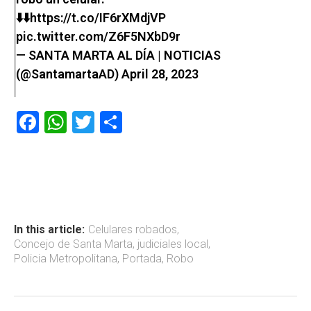
⬇️⬇️
https://t.co/IF6rXMdjVP
pic.twitter.com/Z6F5NXbD9r
— SANTA MARTA AL DÍA | NOTICIAS
(@SantamartaAD)
April 28, 2023
F
W
T
C
a
h
wi
o
ce
at
tt
m
b
s
er
p
o
A
ar
ok
p
tir
In this article:
Celulares robados
,
Concejo de Santa Marta
,
judiciales local
,
p
Policia Metropolitana
,
Portada
,
Robo