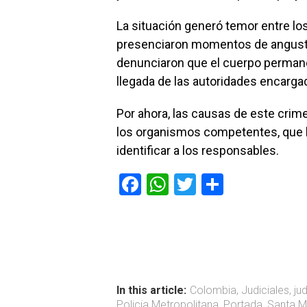
La situación generó temor entre lo
presenciaron momentos de angusti
denunciaron que el cuerpo permaneci
llegada de las autoridades encarga
Por ahora, las causas de este crim
los organismos competentes, que b
identificar a los responsables.
F
W
T
C
a
h
wi
o
ce
at
tt
m
b
s
er
p
o
A
ar
ok
p
tir
In this article:
Colombia
,
Judiciales
,
ju
Policia Metropolitana
,
Portada
,
Santa M