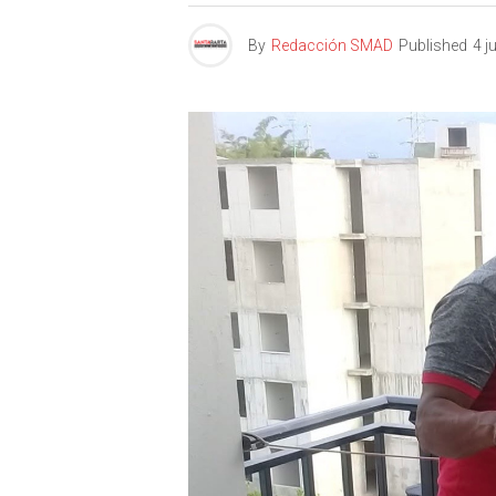
By
Redacción SMAD
Published
4 j