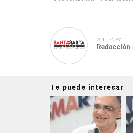
p
WRITTEN BY
Redacción
Te puede interesar