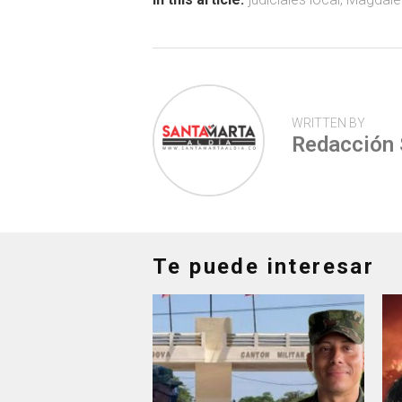
ok
p
tir
p
WRITTEN BY
Redacción
Te puede interesar