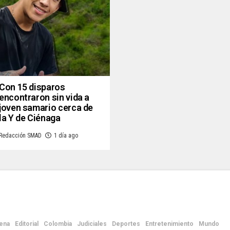
Con 15 disparos
encontraron sin vida a
joven samario cerca de
la Y de Ciénaga
Redacción SMAD
1 día ago
ena
Editorial
Colombia
Judiciales
Deportes
Entretenimiento
Mundo