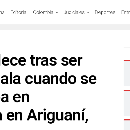
na
Editorial
Colombia
Judiciales
Deportes
Ent
ece tras ser
bala cuando se
ba en
 en Ariguaní,