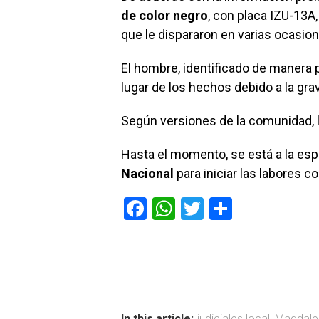
de color negro
, con placa IZU-13A
que le dispararon en varias ocasion
El hombre, identificado de manera
lugar de los hechos debido a la gr
Según versiones de la comunidad, la
Hasta el momento, se está a la esp
Nacional
para iniciar las labores 
F
W
T
C
a
h
wi
o
ce
at
tt
m
b
s
er
p
o
A
ar
In this article:
judiciales local
,
Magdale