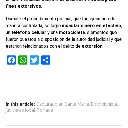
fines extorsivos
.
Durante el procedimiento policial, que fue ejecutado de
manera controlada, se logró
incautar dinero en efectivo
,
un
teléfono celular
y una
motocicleta
, elementos que
fueron puestos a disposición de la autoridad judicial y que
estarían relacionados con el delito de
extorsión
.
F
W
T
C
a
h
wi
o
ce
at
tt
m
b
s
er
p
o
A
ar
ok
p
tir
In this article:
Capturado en Santa Marta
,
Extorsionista
,
judiciales local
,
Portada
p