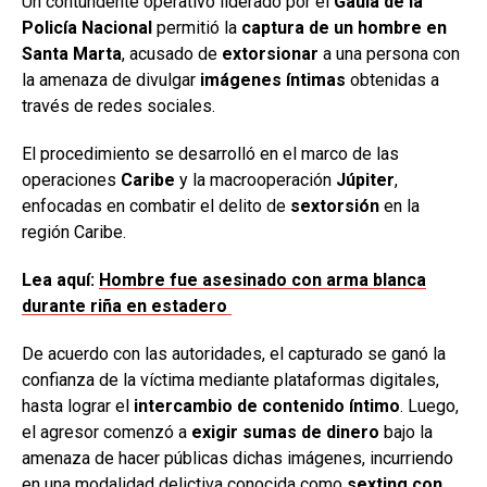
Un contundente operativo liderado por el
Gaula de la
Policía Nacional
permitió la
captura de un hombre en
Santa Marta
, acusado de
extorsionar
a una persona con
la amenaza de divulgar
imágenes íntimas
obtenidas a
través de redes sociales.
El procedimiento se desarrolló en el marco de las
operaciones
Caribe
y la macrooperación
Júpiter
,
enfocadas en combatir el delito de
sextorsión
en la
región Caribe.
Lea aquí:
Hombre fue asesinado con arma blanca
durante riña en estadero
De acuerdo con las autoridades, el capturado se ganó la
confianza de la víctima mediante plataformas digitales,
hasta lograr el
intercambio de contenido íntimo
. Luego,
el agresor comenzó a
exigir sumas de dinero
bajo la
amenaza de hacer públicas dichas imágenes, incurriendo
en una modalidad delictiva conocida como
sexting con