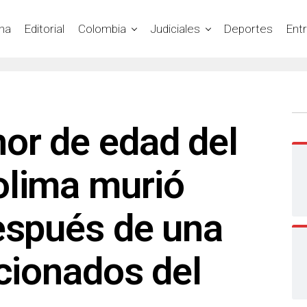
na
Editorial
Colombia
Judiciales
Deportes
Ent
or de edad del
olima murió
espués de una
icionados del