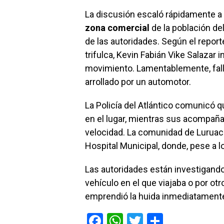
La discusión escaló rápidamente a
zona comercial
de la población del
de las autoridades. Según el report
trifulca, Kevin Fabián Vike Salazar
movimiento. Lamentablemente, falló
arrollado por un automotor.
La Policía del Atlántico comunicó qu
en el lugar, mientras sus acompañan
velocidad. La comunidad de Luruaco 
Hospital Municipal, donde, pese a 
Las autoridades están investigando
vehículo en el que viajaba o por ot
emprendió la huida inmediatamente
F
W
T
C