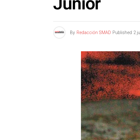
Junior
By
Redacción SMAD
Published
2 j