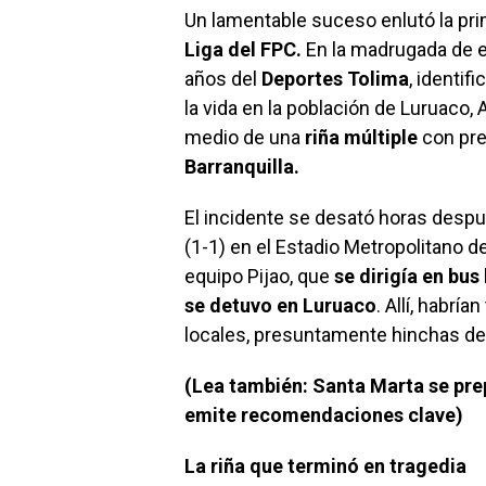
Un lamentable suceso enlutó la pri
Liga del FPC.
En la madrugada de e
años del
Deportes Tolima
, identi
la vida en la población de Luruaco, A
medio de una
riña múltiple
con pre
Barranquilla.
El incidente se desató horas desp
(1-1) en el Estadio Metropolitano d
equipo Pijao, que
se dirigía en bus
se detuvo en Luruaco
. Allí, habr
locales, presuntamente hinchas del
(Lea también: Santa Marta se pre
emite recomendaciones clave)
La riña que terminó en tragedia