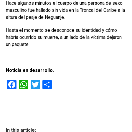
Hace algunos minutos el cuerpo de una persona de sexo
masculino fue hallado sin vida en la Troncal del Caribe a la
altura del peaje de Neguanje.
Hasta el momento se desconoce su identidad y cómo
habría ocurrido su muerte, a un lado de la víctima dejaron
un paquete.
Noticia en desarrollo.
F
W
T
C
a
h
wi
o
ce
at
tt
m
b
s
er
p
o
A
ar
ok
p
tir
In this article: