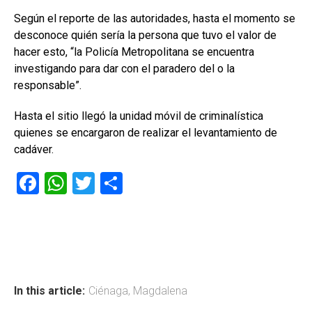
Según el reporte de las autoridades, hasta el momento se
desconoce quién sería la persona que tuvo el valor de
hacer esto, “la Policía Metropolitana se encuentra
investigando para dar con el paradero del o la
responsable”.
Hasta el sitio llegó la unidad móvil de criminalística
quienes se encargaron de realizar el levantamiento de
cadáver.
F
W
T
C
a
h
wi
o
ce
at
tt
m
b
s
er
p
o
A
ar
ok
p
tir
In this article:
Ciénaga
,
Magdalena