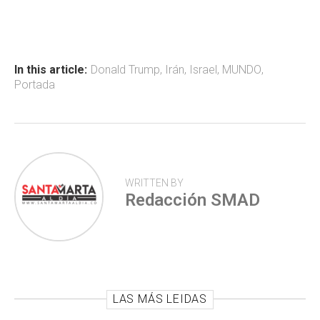
ce
at
tt
m
b
s
er
p
o
A
ar
ok
p
tir
In this article:
Donald Trump
,
Irán
,
Israel
,
MUNDO
,
Portada
p
WRITTEN BY
Redacción SMAD
LAS MÁS LEIDAS