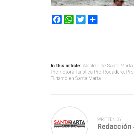
F
W
T
C
a
h
wi
o
ce
at
tt
m
b
s
er
p
o
A
ar
ok
p
tir
In this article:
Alcaldía de Santa Marta
Promotora Turística Pro-Rodadero
,
Pro
p
Turismo en Santa Marta
WRITTEN BY
Redacción