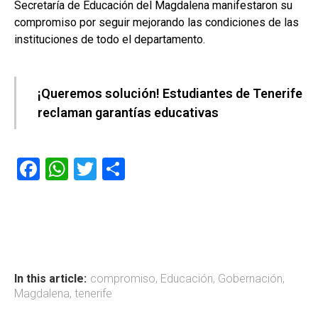
Secretaría de Educación del Magdalena manifestaron su
compromiso por seguir mejorando las condiciones de las
instituciones de todo el departamento.
¡Queremos solución! Estudiantes de Tenerife
reclaman garantías educativas
F
W
T
C
a
h
wi
o
ce
at
tt
m
b
s
er
p
o
A
ar
ok
p
tir
In this article:
compromiso
,
Educación
,
Gobernación
,
Magdalena
,
tenerife
p