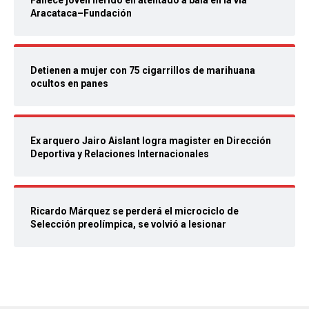
Fallece joven herido en atentado a bala en la vía
Aracataca–Fundación
Detienen a mujer con 75 cigarrillos de marihuana
ocultos en panes
Ex arquero Jairo Aislant logra magister en Dirección
Deportiva y Relaciones Internacionales
Ricardo Márquez se perderá el microciclo de
Selección preolímpica, se volvió a lesionar