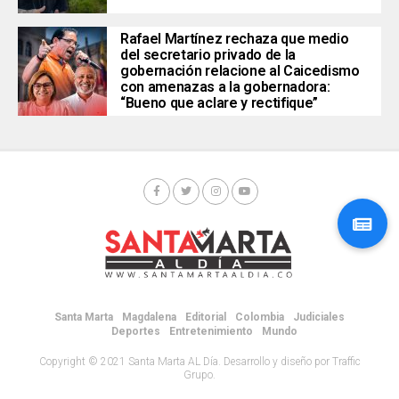
Rafael Martínez rechaza que medio
del secretario privado de la
gobernación relacione al Caicedismo
con amenazas a la gobernadora:
“Bueno que aclare y rectifique”
Santa Marta
Magdalena
Editorial
Colombia
Judiciales
Deportes
Entretenimiento
Mundo
Copyright © 2021 Santa Marta AL Día. Desarrollo y diseño por Traffic
Grupo.