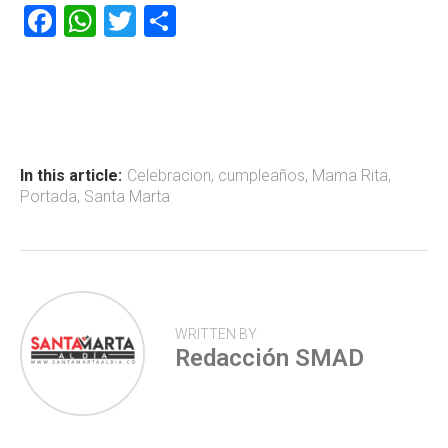
F
W
T
C
a
h
wi
o
ce
at
tt
m
b
s
er
p
o
A
ar
ok
p
tir
In this article:
Celebracion
,
cumpleaños
,
Mama Rita
,
Portada
,
Santa Marta
p
WRITTEN BY
Redacción SMAD