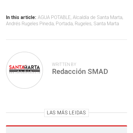
b
s
er
p
o
A
ar
ok
p
tir
In this article:
AGUA POTABLE
,
Alcaldía de Santa Marta
,
Andrés Rugeles Pineda
,
Portada
,
Rugeles
,
Santa Marta
p
WRITTEN BY
Redacción SMAD
LAS MÁS LEIDAS