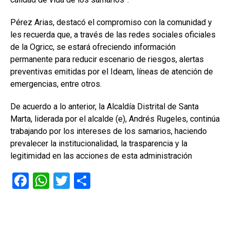
Pérez Arias, destacó el compromiso con la comunidad y
les recuerda que, a través de las redes sociales oficiales
de la Ogricc, se estará ofreciendo información
permanente para reducir escenario de riesgos, alertas
preventivas emitidas por el Ideam, líneas de atención de
emergencias, entre otros.
De acuerdo a lo anterior, la Alcaldía Distrital de Santa
Marta, liderada por el alcalde (e), Andrés Rugeles, continúa
trabajando por los intereses de los samarios, haciendo
prevalecer la institucionalidad, la trasparencia y la
legitimidad en las acciones de esta administración
F
W
T
C
a
h
wi
o
ce
at
tt
m