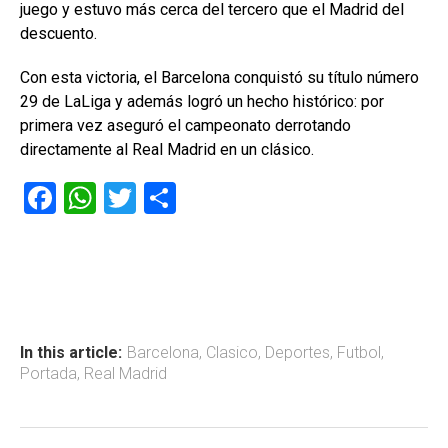
juego y estuvo más cerca del tercero que el Madrid del
descuento.
Con esta victoria, el Barcelona conquistó su título número
29 de LaLiga y además logró un hecho histórico: por
primera vez aseguró el campeonato derrotando
directamente al Real Madrid en un clásico.
F
W
T
C
a
h
wi
o
ce
at
tt
m
b
s
er
p
o
A
ar
ok
p
tir
In this article:
Barcelona
,
Clasico
,
Deportes
,
Futbol
,
Portada
,
Real Madrid
p