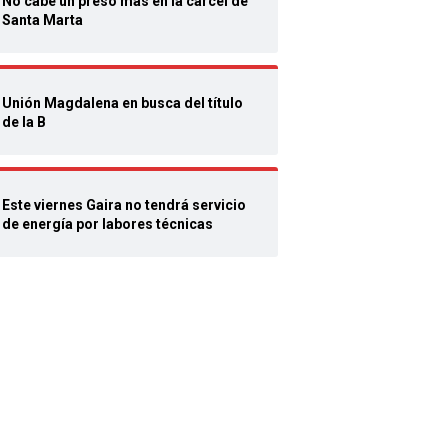
No cabe un preso más en la cárcel de
Santa Marta
Unión Magdalena en busca del título
de la B
Este viernes Gaira no tendrá servicio
de energía por labores técnicas