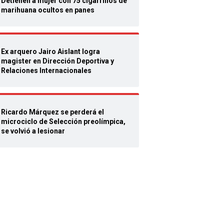
Detienen a mujer con 75 cigarrillos de
marihuana ocultos en panes
Ex arquero Jairo Aislant logra
magister en Dirección Deportiva y
Relaciones Internacionales
Ricardo Márquez se perderá el
microciclo de Selección preolímpica,
se volvió a lesionar