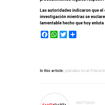
Las autoridades indicaron que el
investigación mientras se esclare
lamentable hecho que hoy enluta 
F
W
T
C
a
h
wi
o
ce
at
tt
m
b
s
er
p
o
A
ar
ok
p
tir
In this article:
judiciales local
,
Policia 
p
WRITTEN BY