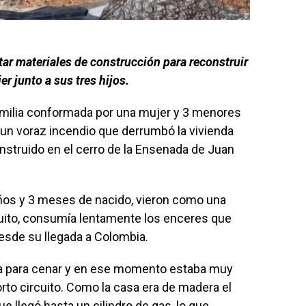
ar materiales de construcción para reconstruir
r junto a sus tres hijos.
amilia conformada por una mujer y 3 menores
e un voraz incendio que derrumbó la vivienda
struido en el cerro de la Ensenada de Juan
años y 3 meses de nacido, vieron como una
cuito, consumía lentamente los enceres que
esde su llegada a Colombia.
na para cenar y en ese momento estaba muy
orto circuito. Como la casa era de madera el
e llegó hasta un cilindro de gas, lo que