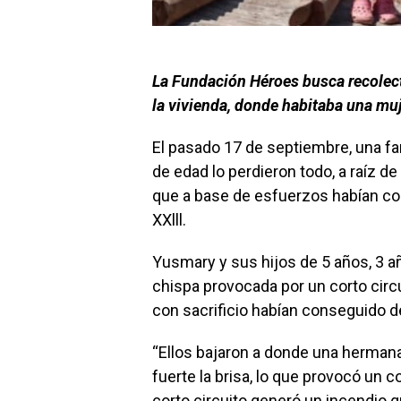
La Fundación Héroes busca recolect
la vivienda, donde habitaba una muje
El pasado 17 de septiembre, una f
de edad lo perdieron todo, a raíz d
que a base de esfuerzos habían con
XXlll.
Yusmary y sus hijos de 5 años, 3 
chispa provocada por un corto cir
con sacrificio habían conseguido d
“Ellos bajaron a donde una herma
fuerte la brisa, lo que provocó un c
corto circuito generó un incendio qu