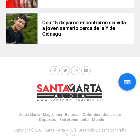
Con 15 disparos encontraron sin vida
a joven samario cerca de la Y de
Ciénaga
Santa Marta
Magdalena
Editorial
Colombia
Judiciales
Deportes
Entretenimiento
Mundo
Copyright © 2021 Santa Marta AL Día. Desarrollo y diseño por Traffic
Grupo.