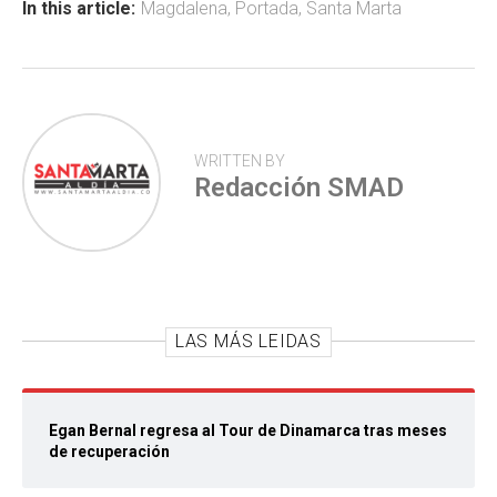
ok
p
tir
In this article:
Magdalena
,
Portada
,
Santa Marta
p
WRITTEN BY
Redacción SMAD
LAS MÁS LEIDAS
Egan Bernal regresa al Tour de Dinamarca tras meses
de recuperación