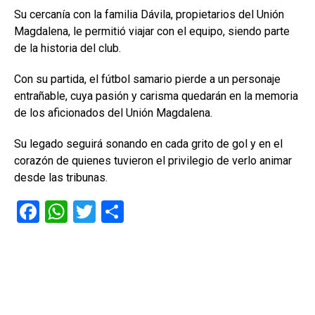
Su cercanía con la familia Dávila, propietarios del Unión
Magdalena, le permitió viajar con el equipo, siendo parte
de la historia del club.
Con su partida, el fútbol samario pierde a un personaje
entrañable, cuya pasión y carisma quedarán en la memoria
de los aficionados del Unión Magdalena.
Su legado seguirá sonando en cada grito de gol y en el
corazón de quienes tuvieron el privilegio de verlo animar
desde las tribunas.
F
W
T
C
a
h
wi
o
ce
at
tt
m
b
s
er
p
o
A
ar