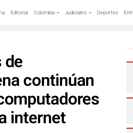
na
Editorial
Colombia
Judiciales
Deportes
Ent
s de
na continúan
 computadores
a internet