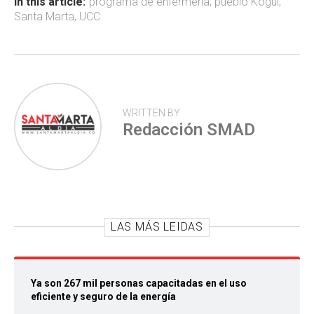
ok
p
tir
In this article:
programa de enfermería
,
pueblo Kogui
,
Santa Marta
,
UCC
p
WRITTEN BY
Redacción SMAD
LAS MÁS LEIDAS
Ya son 267 mil personas capacitadas en el uso
eficiente y seguro de la energía