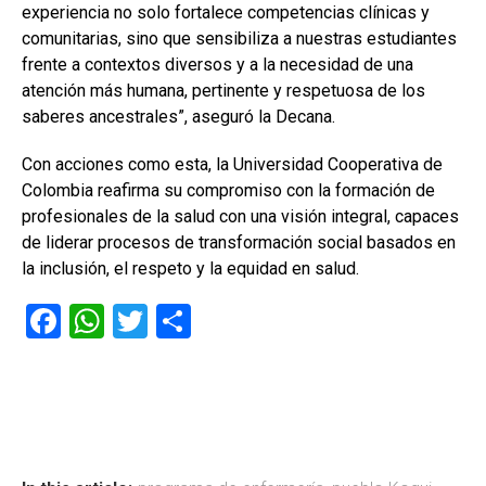
experiencia no solo fortalece competencias clínicas y
comunitarias, sino que sensibiliza a nuestras estudiantes
frente a contextos diversos y a la necesidad de una
atención más humana, pertinente y respetuosa de los
saberes ancestrales”, aseguró la Decana.
Con acciones como esta, la Universidad Cooperativa de
Colombia reafirma su compromiso con la formación de
profesionales de la salud con una visión integral, capaces
de liderar procesos de transformación social basados en
la inclusión, el respeto y la equidad en salud.
F
W
T
C
a
h
wi
o
ce
at
tt
m
b
s
er
p
o
A
ar