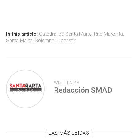
ce
at
tt
m
b
s
er
p
o
A
ar
ok
p
tir
In this article:
Catedral de Santa Marta
,
Rito Maronita
,
Santa Marta
,
Solemne Eucaristía
p
WRITTEN BY
Redacción SMAD
LAS MÁS LEIDAS