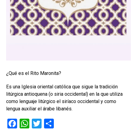
¿Qué es el Rito Maronita?
Es una Iglesia oriental católica que sigue la tradición
litúrgica antioquena (o siria occidental) en la que utiliza
como lenguaje litúrgico el siríaco occidental y como
lengua auxiliar el árabe libanés.
F
W
T
C
a
h
wi
o