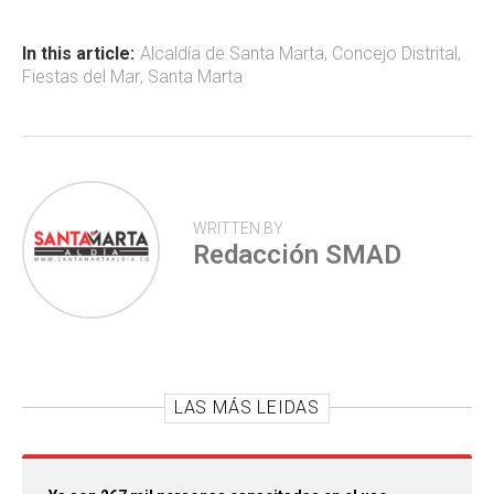
o
A
ar
ok
p
tir
In this article:
Alcaldía de Santa Marta
,
Concejo Distrital
,
Fiestas del Mar
,
Santa Marta
p
WRITTEN BY
Redacción SMAD
LAS MÁS LEIDAS