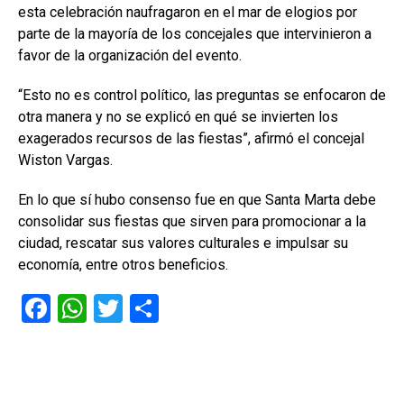
esta celebración naufragaron en el mar de elogios por
parte de la mayoría de los concejales que intervinieron a
favor de la organización del evento.
“Esto no es control político, las preguntas se enfocaron de
otra manera y no se explicó en qué se invierten los
exagerados recursos de las fiestas”, afirmó el concejal
Wiston Vargas.
En lo que sí hubo consenso fue en que Santa Marta debe
consolidar sus fiestas que sirven para promocionar a la
ciudad, rescatar sus valores culturales e impulsar su
economía, entre otros beneficios.
F
W
T
C
a
h
wi
o
ce
at
tt
m
b
s
er
p