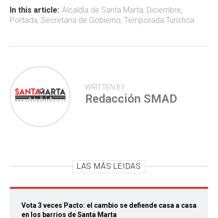
ok
p
tir
In this article:
Alcaldía de Santa Marta
,
Diciembre
,
Portada
,
Secretaría de Gobierno
,
Temporada Turística
p
WRITTEN BY
Redacción SMAD
LAS MÁS LEIDAS
Vota 3 veces Pacto: el cambio se defiende casa a casa
en los barrios de Santa Marta