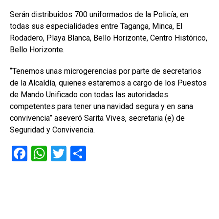
Serán distribuidos 700 uniformados de la Policía, en
todas sus especialidades entre Taganga, Minca, El
Rodadero, Playa Blanca, Bello Horizonte, Centro Histórico,
Bello Horizonte.
“Tenemos unas microgerencias por parte de secretarios
de la Alcaldía, quienes estaremos a cargo de los Puestos
de Mando Unificado con todas las autoridades
competentes para tener una navidad segura y en sana
convivencia” aseveró Sarita Vives, secretaria (e) de
Seguridad y Convivencia.
F
W
T
C
a
h
wi
o
ce
at
tt
m
b
s
er
p
o
A
ar