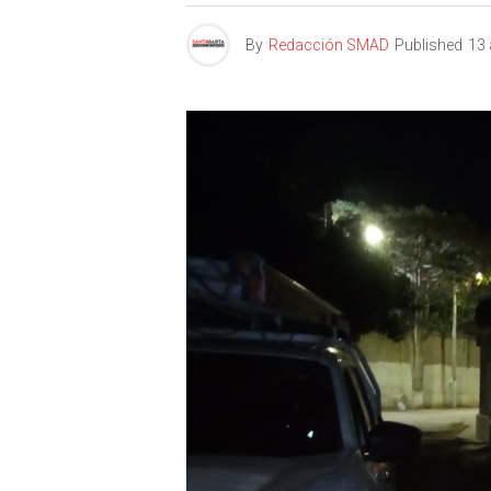
By
Redacción SMAD
Published
13 