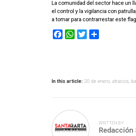
La comunidad del sector hace un l
el control y la vigilancia con patru
a tomar para contrarrestar este flag
F
W
T
C
a
h
wi
o
ce
at
tt
m
b
s
er
p
o
A
ar
ok
p
tir
In this article:
20 de enero
,
atracos
,
il
p
WRITTEN BY
Redacción