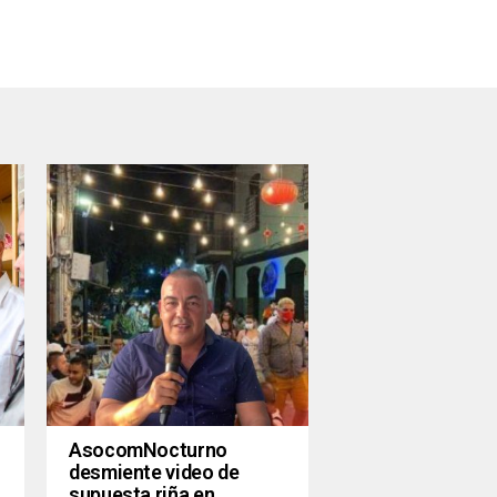
AsocomNocturno
desmiente video de
supuesta riña en