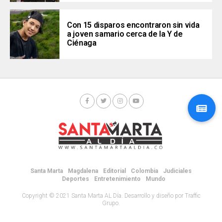
Con 15 disparos encontraron sin vida
a joven samario cerca de la Y de
Ciénaga
Santa Marta
Magdalena
Editorial
Colombia
Judiciales
Deportes
Entretenimiento
Mundo
Copyright © 2021 Santa Marta AL Día. Desarrollo y diseño por Traffic
Grupo.