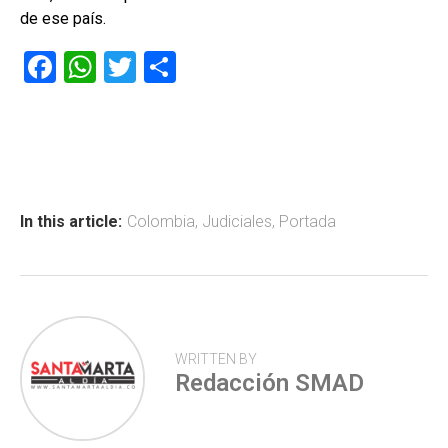
de ese país.
F
W
T
C
a
h
wi
o
ce
at
tt
m
b
s
er
p
o
A
ar
ok
p
tir
In this article:
Colombia
,
Judiciales
,
Portada
p
WRITTEN BY
Redacción SMAD