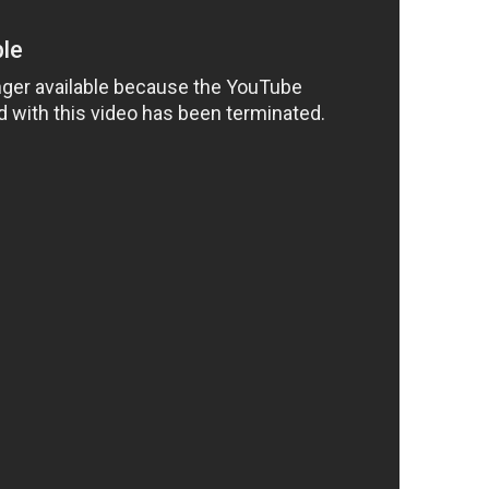
endo en riesgo sus vidas.
a investigación de los hechos y
egales pertinentes para garantizar la
s técnicos quienes cumplen con una labor
Ramiro Castilla Andrade, Gerente de
es fueron denunciados en las instalaciones
tra prioridad es la recuperación de la
boradores y brindar todo el apoyo legal. La
zar en la individualización y el
des en estos lamentables hechos”, dijo