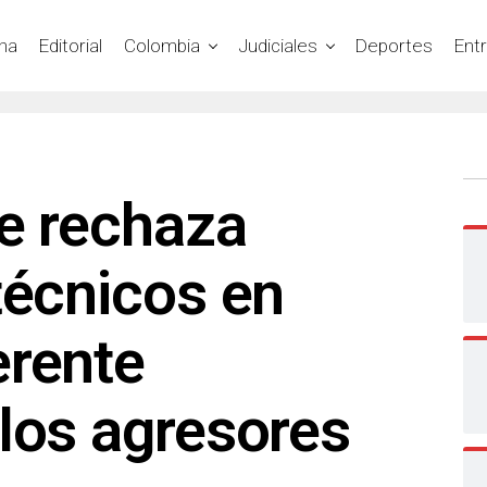
na
Editorial
Colombia
Judiciales
Deportes
Ent
be rechaza
técnicos en
erente
los agresores