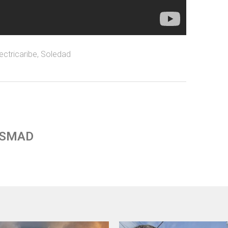
ectricaribe
,
Soledad
 SMAD