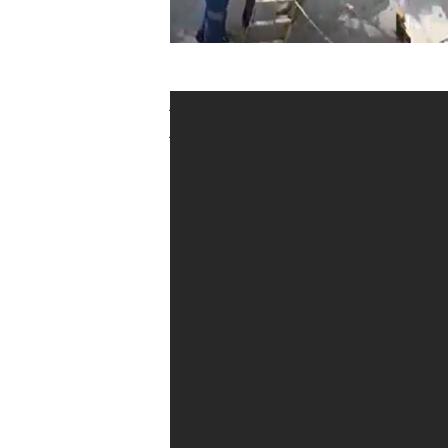
Ante la Sijín, el Gerente de Electric
Andrade, denunció a los agresores 
de la energía eléctrica en la Costa C
A través de un comunicado de prens
agresión por parte de unos ciudad
realizar una revisión en el barrio H
Todo se originó cuando una brigada
suspensión a un cliente en mora y d
barrio antes mencionado.
En el vídeo que circula por las red
terminan de realizar la operación 