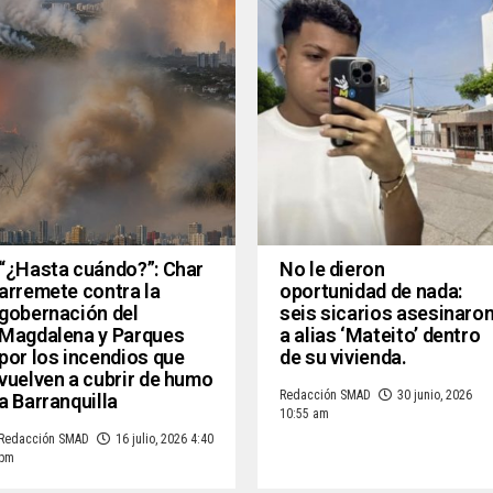
“¿Hasta cuándo?”: Char
No le dieron
arremete contra la
oportunidad de nada:
gobernación del
seis sicarios asesinaro
Magdalena y Parques
a alias ‘Mateito’ dentro
por los incendios que
de su vivienda.
vuelven a cubrir de humo
Redacción SMAD
30 junio, 2026
a Barranquilla
10:55 am
Redacción SMAD
16 julio, 2026 4:40
pm