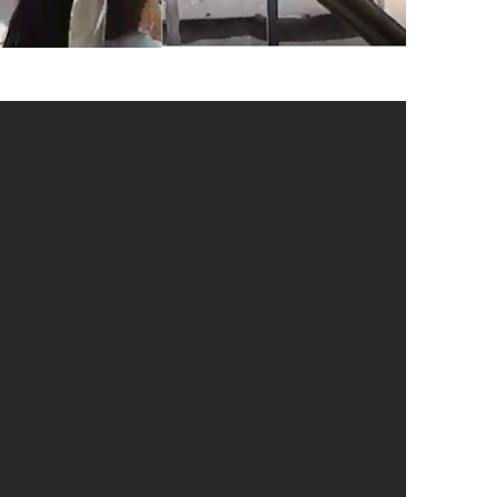
aribe en Atlántico Norte, Ramiro Castilla
de los operarios de la empresa que se encarga
aribe.
a, la empresa Electricaribe rechazó la
anos contra dos técnicos que se disponían a
ipódromo, en el municipio de Soledad, Atlántico.
 técnica se encontraba realizando una
etectó una conexión ilegal y anti técnica en el
es sociales, se observa cuando los operarios
en un poste y son agredidos físicamente por