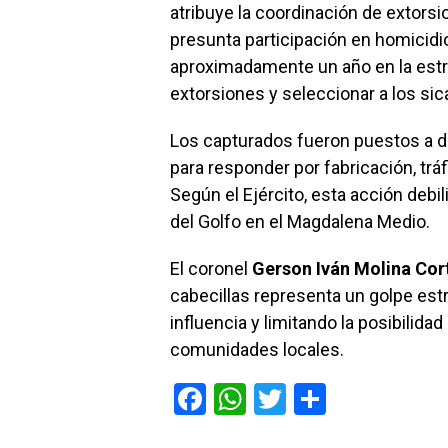
atribuye la coordinación de extors
presunta participación en homicidi
aproximadamente un año en la estru
extorsiones y seleccionar a los si
Los capturados fueron puestos a d
para responder por fabricación, tr
Según el Ejército, esta acción debil
del Golfo en el Magdalena Medio.
El coronel
Gerson Iván Molina Cor
cabecillas representa un golpe estr
influencia y limitando la posibilida
comunidades locales.
F
W
T
C
a
h
wi
o