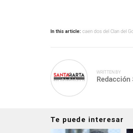
ce
at
tt
m
b
s
er
p
o
A
ar
ok
p
tir
In this article:
caen dos del Clan del G
p
WRITTEN BY
Redacción
Te puede interesar