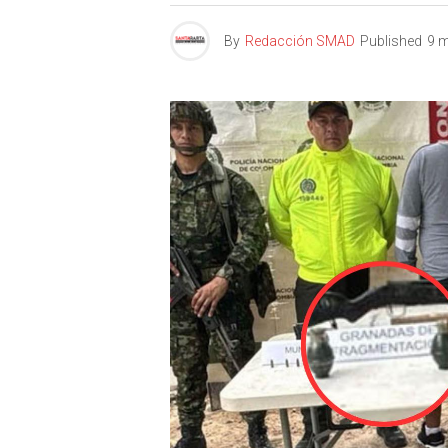
By
Redacción SMAD
Published
9 m