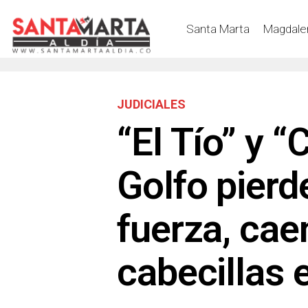
Santa Marta
Magdale
JUDICIALES
“El Tío” y “C
Golfo pierd
fuerza, cae
cabecillas 